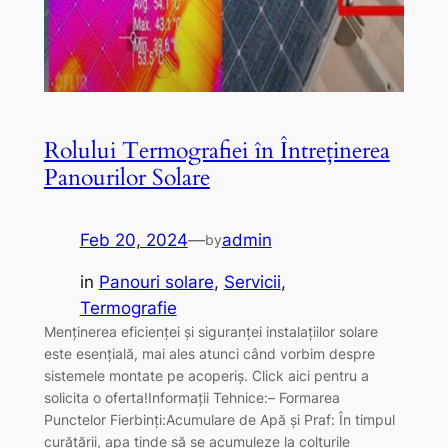
Rolului Termografiei în Întreținerea
Panourilor Solare
Feb 20, 2024
—
admin
by
in
Panouri solare
, 
Servicii
, 
Termografie
Menținerea eficienței și siguranței instalațiilor solare
este esențială, mai ales atunci când vorbim despre
sistemele montate pe acoperiș. Click aici pentru a
solicita o oferta!Informații Tehnice:– Formarea
Punctelor Fierbinți:Acumulare de Apă și Praf: În timpul
curățării, apa tinde să se acumuleze la colțurile